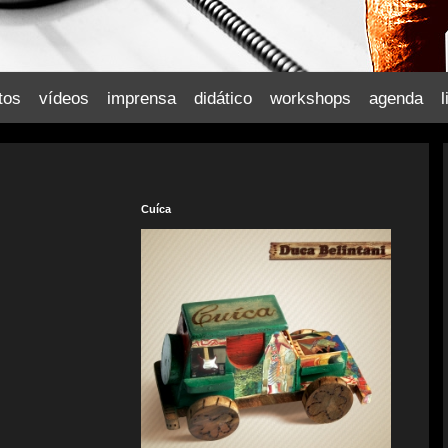
tos
vídeos
imprensa
didático
workshops
agenda
l
Cuíca