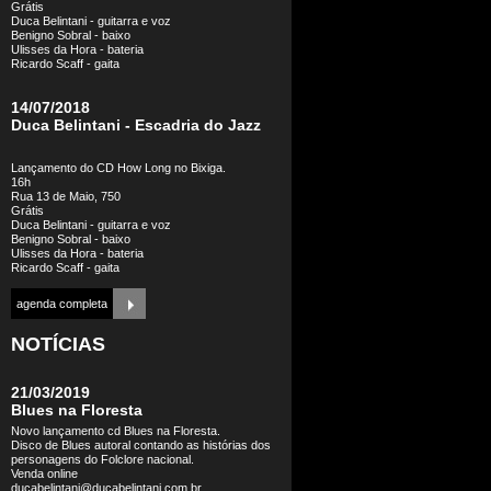
Grátis
Duca Belintani - guitarra e voz
Benigno Sobral - baixo
Ulisses da Hora - bateria
Ricardo Scaff - gaita
14/07/2018
Duca Belintani - Escadria do Jazz
Lançamento do CD How Long no Bixiga.
16h
Rua 13 de Maio, 750
Grátis
Duca Belintani - guitarra e voz
Benigno Sobral - baixo
Ulisses da Hora - bateria
Ricardo Scaff - gaita
agenda completa
NOTÍCIAS
21/03/2019
Blues na Floresta
Novo lançamento cd Blues na Floresta.
Disco de Blues autoral contando as histórias dos
personagens do Folclore nacional.
Venda online
ducabelintani@ducabelintani.com.br